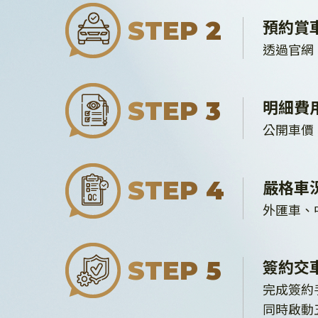
預約賞
STEP 2
透過官網
明細費
STEP 3
公開車價
嚴格車
STEP 4
外匯車、
簽約交
STEP 5
完成簽約
同時啟動