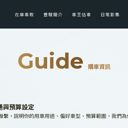
在庫車款
豐駿簡介
車王估車
日常影集
Guide
購車資訊
通與預算設定
聯繫，說明你的用車用途、偏好車型、預算範圍，我們為