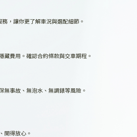
車服務，讓你更了解車況與選配細節。
隱藏費用。確認合約條款與交車期程。
保無事故、無泡水、無調錶等風險。
心、開得放心。