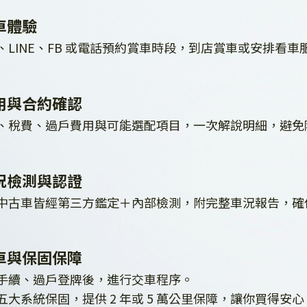
車體驗
、LINE、FB 或電話預約賞車時段，到店賞車或安排看
用與合約確認
、稅費、過戶費用與可能選配項目，一次解說明細，避免
況檢測與認證
中古車皆經第三方鑑定＋內部檢測，附完整車況報告，確
車與保固保障
手續、過戶登牌後，進行交車程序。
五大系統保固，提供 2 年或 5 萬公里保障，讓你買得安