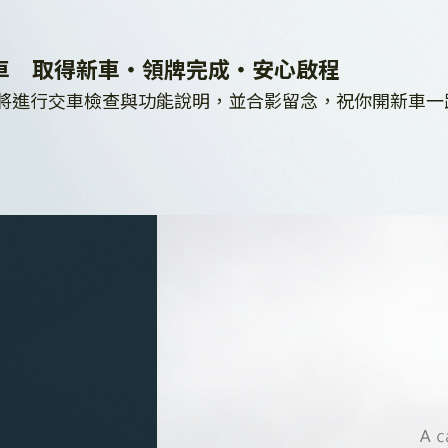
車 取得新車・領牌完成・安心啟程
將進行交車檢查與功能說明，並合影留念，祝你開新車一