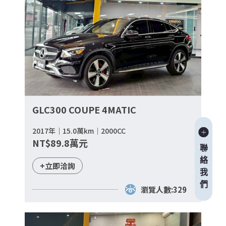
GLC300 COUPE 4MATIC
2017年｜15.0萬km｜2000CC
NT$89.8萬元
聯
絡
+立即洽詢
我
們
瀏覽人數:329