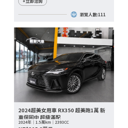
+立即洽詢
瀏覽人數:111
2024超美女用車 RX350 超美跑1萬 新
車保固中 超級滿配
2024年｜1.5萬km｜2393CC