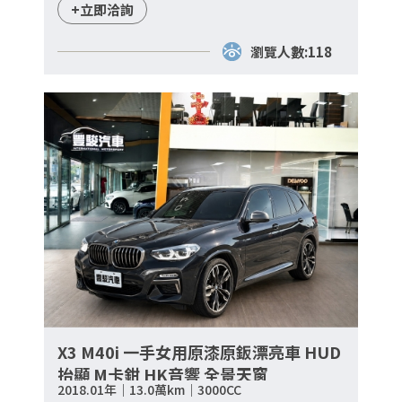
+立即洽詢
瀏覽人數:118
X3 M40i 一手女用原漆原鈑漂亮車 HUD
抬顯 M卡鉗 HK音響 全景天窗
2018.01年｜13.0萬km｜3000CC