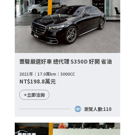
豐駿嚴選好車 總代理 S350D 好開 省油
2021年｜17.0萬km｜3000CC
NT$198.8萬元
+立即洽詢
瀏覽人數:110