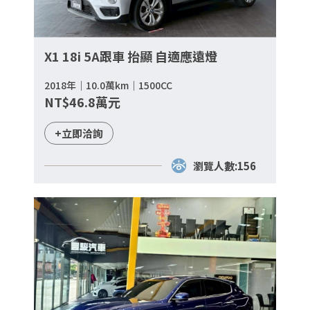
X1 18i 5A跟車 抬顯 自適應遠燈
2018年｜10.0萬km｜1500CC
NT$46.8萬元
+立即洽詢
瀏覽人數:156