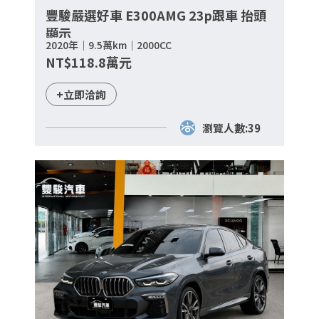
豐駿嚴選好車 E300AMG 23p跟車 抬頭
顯示
2020年｜9.5萬km｜2000CC
NT$118.8萬元
+立即洽詢
瀏覽人數:39