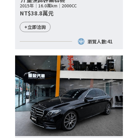
力 車況超好無待修
2015年｜16.0萬km｜2000CC
NT$38.8萬元
+立即洽詢
瀏覽人數:41