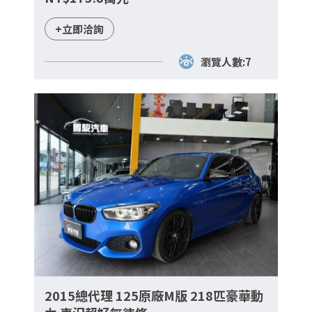
+立即洽詢
瀏覽人數:7
2015總代理 125原廠M版 218匹豪華動