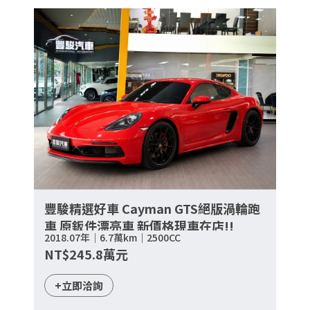
豐駿精選好車 Cayman GTS絕版渦輪跑
車 原鈑件漂亮車 新價格現車在店!!
2018.07年｜6.7萬km｜2500CC
NT$245.8萬元
+立即洽詢