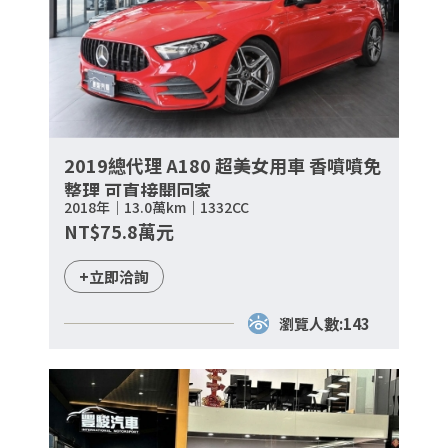
2019總代理 A180 超美女用車 香噴噴免
整理 可直接開回家
2018年｜13.0萬km｜1332CC
NT$75.8萬元
+立即洽詢
瀏覽人數:143