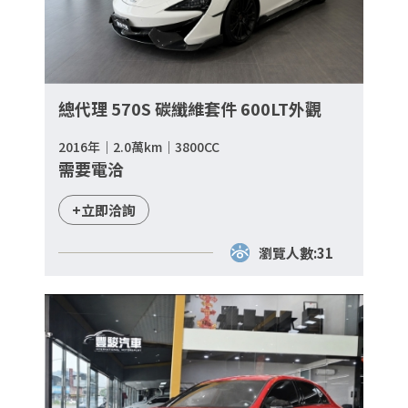
總代理 570S 碳纖維套件 600LT外觀
2016年｜2.0萬km｜3800CC
需要電洽
+立即洽詢
瀏覽人數:31