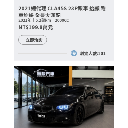
2021總代理 CLA45S 23P跟車 抬顯 跑
車旋鈕 全景大滿配
2021年｜6.2萬km｜2000CC
NT$199.8萬元
+立即洽詢
瀏覽人數:101