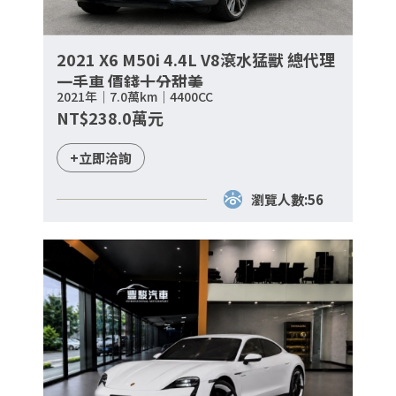
2021 X6 M50i 4.4L V8滾水猛獸 總代理
一手車 價錢十分甜美
2021年｜7.0萬km｜4400CC
NT$238.0萬元
+立即洽詢
瀏覽人數:56