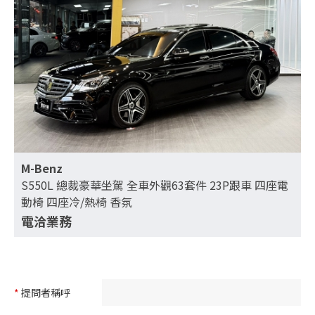
M-Benz
S550L 總裁豪華坐駕 全車外觀63套件 23P跟車 四座電
動椅 四座冷/熱椅 香氛
電洽業務
*
提問者稱呼