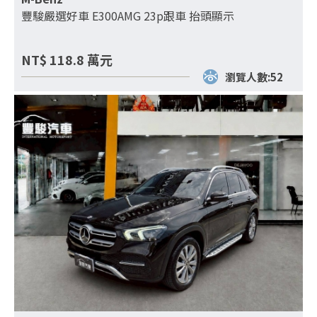
豐駿嚴選好車 E300AMG 23p跟車 抬頭顯示
NT$
118.8
萬元
瀏覽人數:52