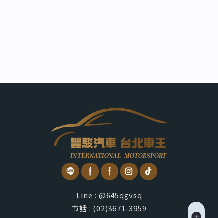
Line : @645qgvsq
市話 : (02)8671-3959