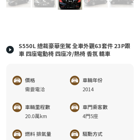
S550L 總裁豪華坐駕 全車外觀63套件 23P跟
車 四座電動椅 四座冷/熱椅 香氛 轎車
價格
車輛年份
需要電洽
2014
車輛里程數
車門乘客數
20.0萬km
4門5座
燃料 排氣量
驅動方式