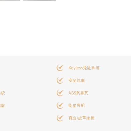
Keyless免匙系統
安全氣囊
系統
ABS防鎖死
向盤
衛星導航
真皮/皮革座椅