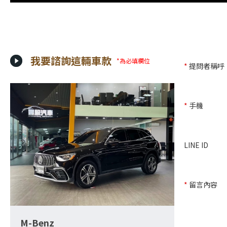
我要諮詢這輛車款
*為必填欄位
*
提問者稱呼
*
手機
LINE ID
*
留言內容
M-Benz