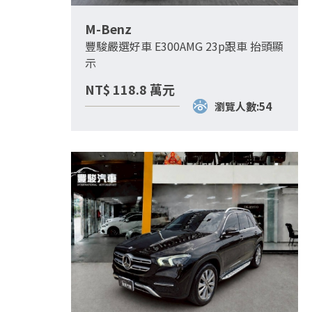
M-Benz
豐駿嚴選好車 E300AMG 23p跟車 抬頭顯
示
NT$
118.8
萬元
瀏覽人數:54