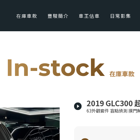
在庫車款
豐駿簡介
車王估車
日常影集
In-stock
在庫車款
2019 GLC3
63外觀套件 盲點偵測 摸門