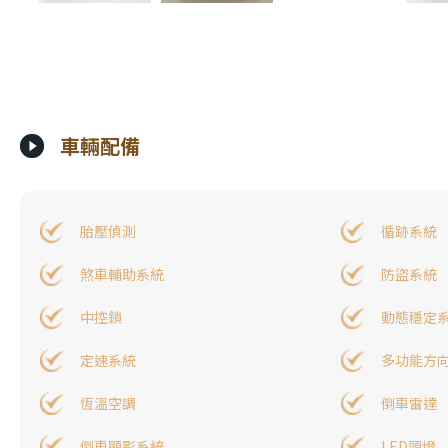
車輛配備
胎壓偵測
循跡系統
煞車輔助系統
防盜系統
中控鎖
動態穩定
定速系統
多功能方
恆溫空調
倒車雷達
倒車顯影系統
LED頭燈