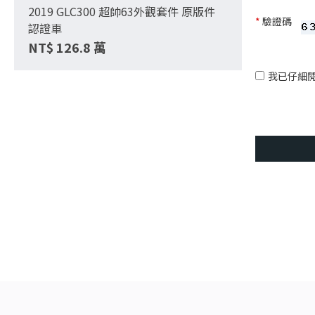
2019 GLC300 超帥63外觀套件 原版件
*
驗證碼
認證車
NT$
126.8
萬
我已仔細