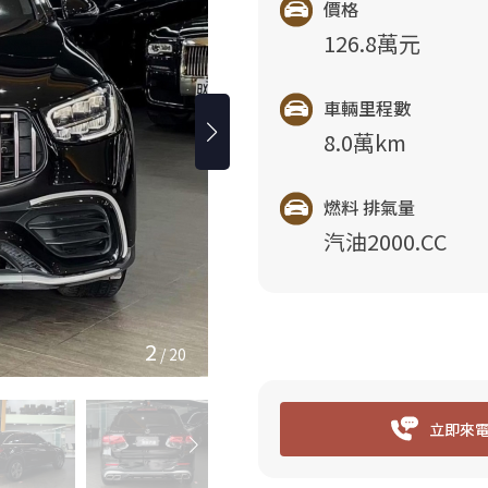
價格
126.8萬元
車輛里程數
8.0萬km
燃料 排氣量
汽油2000.CC
3
/
20
立即來