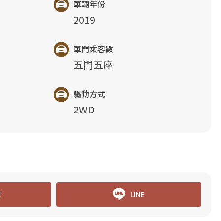
車輛年份
2019
車門乘客數
五門五座
驅動方式
2WD
電
LINE