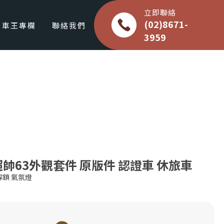
立即聯絡
(02)8671-
車王專欄
聯絡我們
3959
00 超帥63外觀套件 原版件 認證車 休旅車
解鎖 氣氛燈