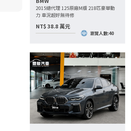
BMW
2015總代理 125原廠M版 218匹豪華動
力 車況超好無待修
NT$
38.8
萬元
瀏覽人數:40