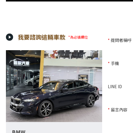
我要諮詢這輛車款
*為必填欄位
*
提問者稱呼
*
手機
LINE ID
*
留言內容
BMW