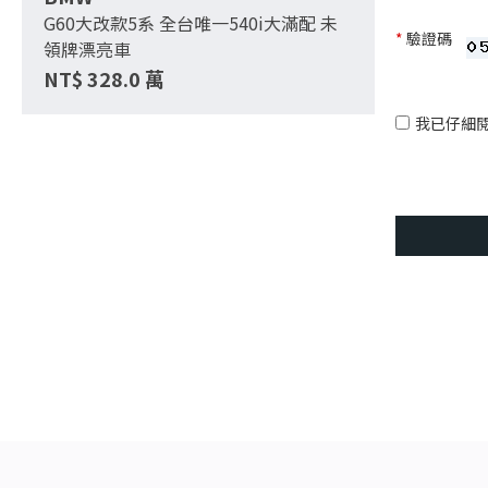
G60大改款5系 全台唯一540i大滿配 未
*
驗證碼
領牌漂亮車
NT$
328.0
萬
我已仔細