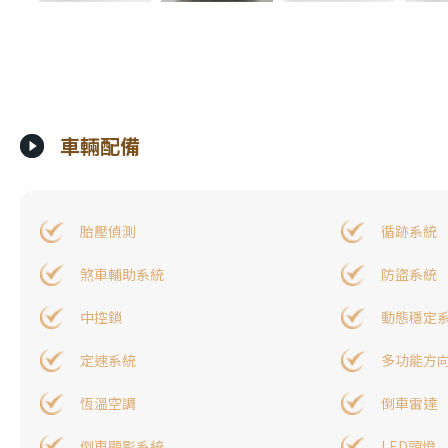
車輛配備
胎壓偵測
循跡系統
煞車輔助系統
防盜系統
中控鎖
動態穩定
定速系統
多功能方
恆溫空調
倒車雷達
倒車顯影系統
LED頭燈