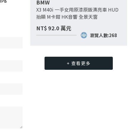
BMW
X3 M40i 一手女用原漆原鈑漂亮車 HUD
抬顯 M卡鉗 HK音響 全景天窗
NT$
92.0
萬元
瀏覽人數:268
+ 查看更多