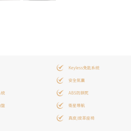
Keyless免匙系統
安全氣囊
系統
ABS防鎖死
向盤
衛星導航
真皮/皮革座椅