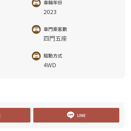
車輛年份
2023
車門乘客數
四門五座
驅動方式
4WD
電
LINE