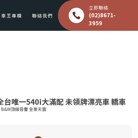
立即聯絡
(02)8671-
車王專欄
聯絡我們
3959
 全台唯一540i大滿配 未領牌漂亮車 轎車
環景 B&W頂級音響 全景天窗