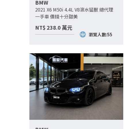
BMW
2021 X6 M50i 4.4L V8滾水猛獸 總代理
一手車 價錢十分甜美
NT$
238.0
萬元
瀏覽人數:55