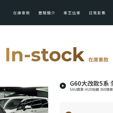
在庫車款
豐駿簡介
車王估車
日常影集
In-stock
在庫車款
G60大改款5系
5AU跟車 HUD抬顯 360