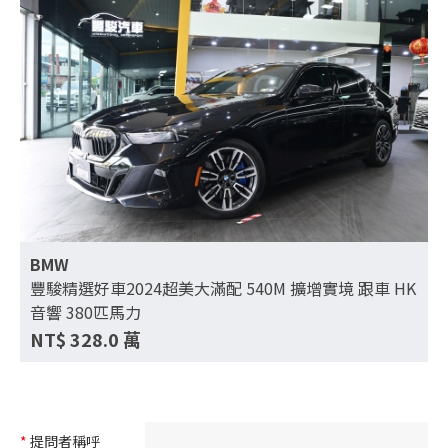
BMW
豐駿精選好車2024超美大滿配 540M 擴增實境 跟車 HK
音響 380匹馬力
NT$
328.0
萬
*
提問者稱呼