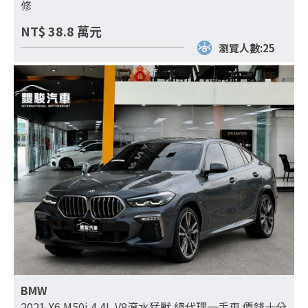
修
NT$
38.8
萬元
瀏覽人數:25
BMW
2021 X6 M50i 4.4L V8滾水猛獸 總代理一手車 價錢十分