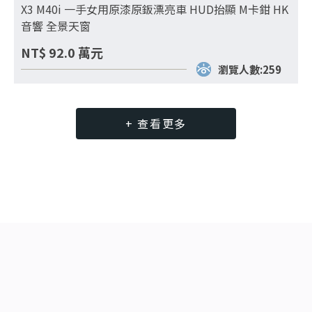
X3 M40i 一手女用原漆原鈑漂亮車 HUD抬顯 M卡鉗 HK
音響 全景天窗
NT$
92.0
萬元
瀏覽人數:259
+ 查看更多