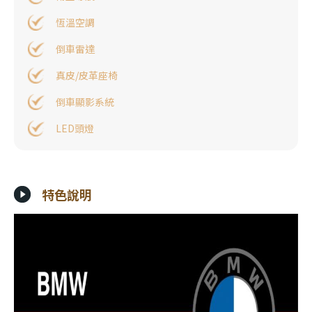
恆溫空調
倒車雷達
真皮/皮革座椅
倒車顯影系統
LED頭燈
特色說明