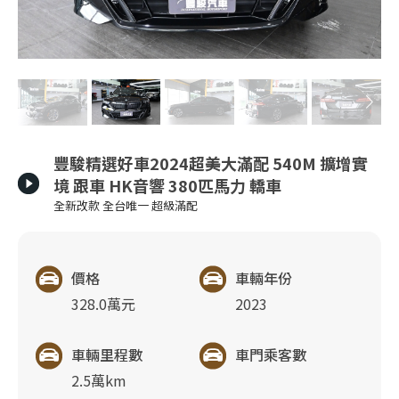
豐駿精選好車2024超美大滿配 540M 擴增實
境 跟車 HK音響 380匹馬力 轎車
全新改款 全台唯一 超級滿配
價格
車輛年份
328.0萬元
2023
車輛里程數
車門乘客數
2.5萬km