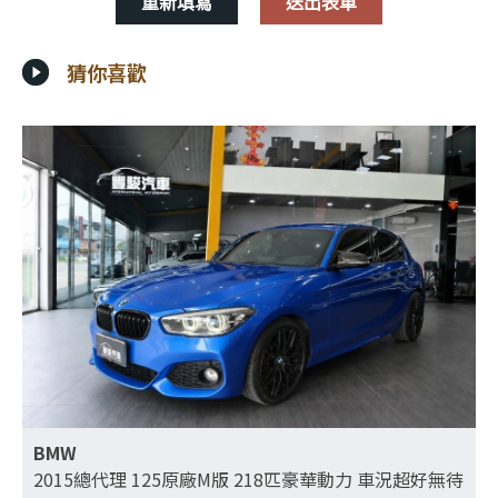
猜你喜歡
BMW
2015總代理 125原廠M版 218匹豪華動力 車況超好無待