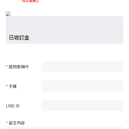
*為必填欄位
已收訂金
*
提問者稱呼
*
手機
LINE ID
*
留言內容