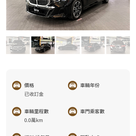
價格
車輛年份
已收訂金
車輛里程數
車門乘客數
0.0萬km