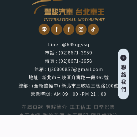
Line : @645qgvsq
市話 : (02)8671-3959
傳真 : (02)8671-3958
聯
信箱 : fj26800857@gmail.com
絡
地址 : 新北市三峽區介壽路一段362號
我
總部 : (全新整備中) 新北市三峽區三樹路100號
們
營業時間 : AM 09：00 -PM 21：00
在庫車款
豐駿簡介
車王估車
日常影集
車王專欄
聯絡我們
免責聲明
隱私權政策
外匯車買賣
台北外匯車買賣
三峽外匯車買賣
板橋外匯車買賣
二手車買賣