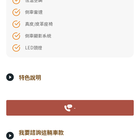
恆溫空調
倒車雷達
真皮/皮革座椅
倒車顯影系統
LED頭燈
特色說明
-
我要諮詢這輛車款