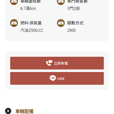
車輛里程數
車門乘客數
6.7萬km
3門2座
燃料 排氣量
驅動方式
汽油2500.CC
2WD
立即來電
LINE
車輛配備