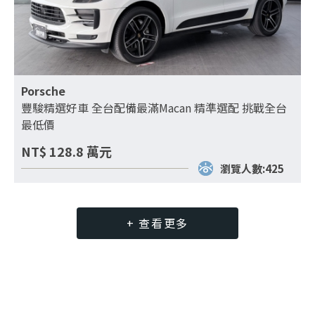
Porsche
豐駿精選好車 全台配備最滿Macan 精準選配 挑戰全台
最低價
NT$
128.8
萬元
瀏覽人數:425
+ 查看更多