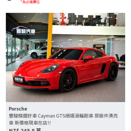
*為必填欄位
Porsche
豐駿精選好車 Cayman GTS絕版渦輪跑車 原鈑件漂亮
車 新價格現車在店!!
NT$
245.8
萬