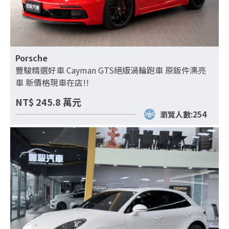
Porsche
豐駿精選好車 Cayman GTS絕版渦輪跑車 原鈑件漂亮
車 新價格現車在店!!
NT$
245.8
萬元
瀏覽人數:254