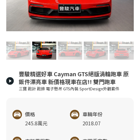
豐駿精選好車 Cayman GTS絕版渦輪跑車 原
鈑件漂亮車 新價格現車在店!! 雙門跑車
三寶 跑計 跑排 電子懸吊 GTS內裝 SportDesign外觀套件
價格
車輛年份
245.8萬元
2018.07