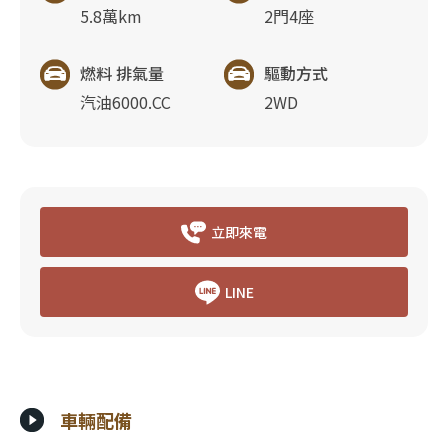
5.8萬km
2門4座
燃料 排氣量
驅動方式
汽油6000.CC
2WD
立即來電
LINE
車輛配備