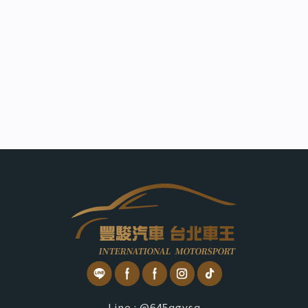
Line : @645qgvsq