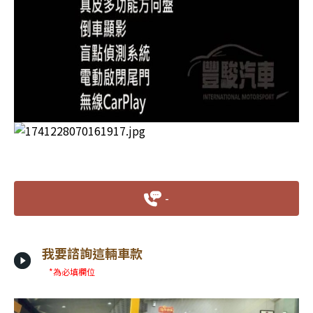
-
我要諮詢這輛車款
*為必填欄位