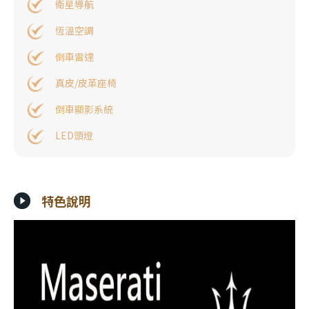
衛星導航
恆溫空調
倒車雷達
真皮/皮革座椅
倒車顯影系統
LED頭燈
特色說明