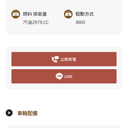
燃料 排氣量
驅動方式
汽油2979.CC
4WD
立即來電
LINE
車輛配備